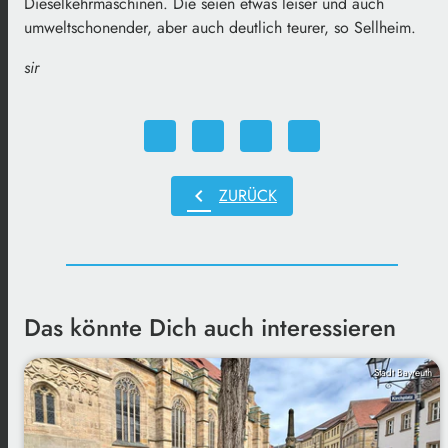
Dieselkehrmaschinen. Die seien etwas leiser und auch
umweltschonender, aber auch deutlich teurer, so Sellheim.
sir
chevron_left
ZURÜCK
Das könnte Dich auch interessieren
Stadt Bayreuth