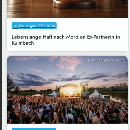
04
. August 2026 10:14
notes
Lebenslange Haft nach Mord an Ex-Partnerin in
Kulmbach
Motion KommunikationsGmbH