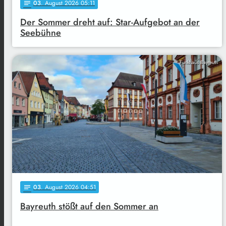
03
. August 2026 05:11
notes
Der Sommer dreht auf: Star-Aufgebot an der
Seebühne
Funkhaus Bayreuth
03
. August 2026 04:51
notes
Bayreuth stößt auf den Sommer an