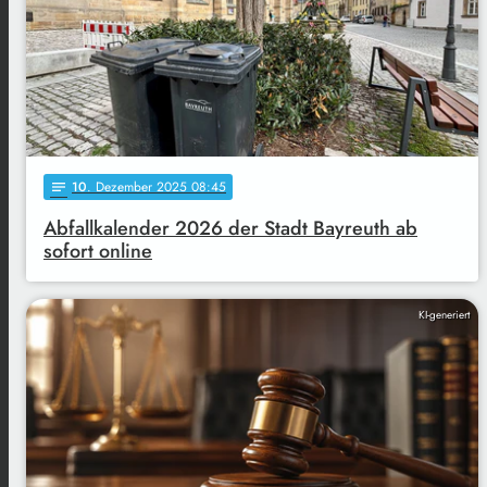
10
. Dezember 2025 08:45
notes
Abfallkalender 2026 der Stadt Bayreuth ab
sofort online
KI-generiert