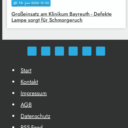
13
. Juni 2026 12:30
notes
Großeinsatz am Klinikum Bayreuth - Defekte
Lampe sorgt für Schmorgeruch
Start
Kontakt
Impressum
AGB
Datenschutz
RSS-Feed