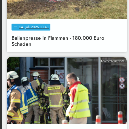
14
. Juli 2026 10:43
notes
Ballenpresse in Flammen - 180.000 Euro
Schaden
Feuerwehr Bayreuth