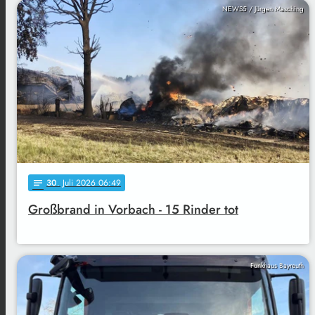
NEWS5 / Jürgen Masching
30
. Juli 2026 06:49
notes
Großbrand in Vorbach - 15 Rinder tot
Funkhaus Bayreuth