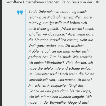
betroffene Unternehmen sprechen. Ralph Buus von der IHK:
Beide
Unternehmen
haben
eigentlich
relativ
gute
Maßnahmen
ergriffen,
waren
relativ
gut
aufgestellt
und
haben
sich
auch
sicher
gefühlt. „W
enn
sowas
kommt,
schaffen
wir das
schon.“
Aber
wenn
dann
die
Situation
tatsächlich
kommt,
sieht
die
Welt
ganz
anders
aus.
Da
tauchen
Probleme
auf,
an
die
man
vorher
nicht
gedacht
hat.
Zum Beispiel: W
ie
erreiche
ich
meine
Mitarbeiter?
Viele
denken,
ich
habe
die
Telefonliste und
schaue
einfach
im
Computer
nach!
Doch
wenn
die
Daten
verschlüsselt
sind,
was
mache
ich
dann?
Mit
solchen
Kleinigkeiten
fängt
das
Ganze
an und
geht
dann
bis zur Frage,
wie
ich
mit
meinen
Kunden
umgeht.
Wir
haben
in
der
Bayreuther
Gegend
auch