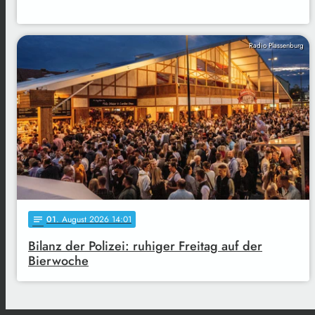
Radio Plassenburg
01
. August 2026 14:01
notes
Bilanz der Polizei: ruhiger Freitag auf der
Bierwoche