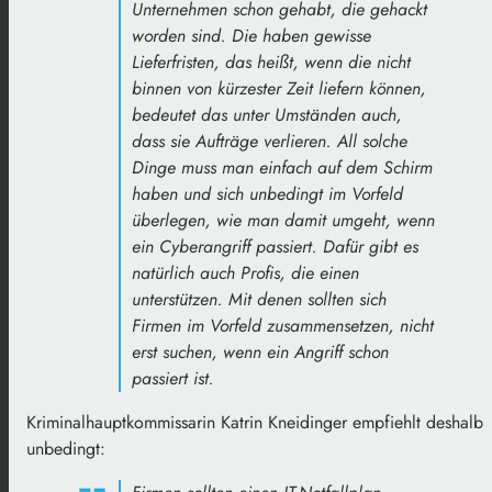
Unternehmen
schon
gehabt,
die
gehackt
worden
sind
.
Die
haben
gewisse
Lieferfristen,
das
heißt,
wenn
die
nicht
binnen
von
kürzester
Zeit
liefern
können,
bedeutet
das
unter
Umständen
auch,
dass
sie
Aufträge
verlieren. All
solche
Dinge
muss
man
einfach
auf
dem
Schirm
haben und
sich
unbedingt im
Vorfeld
überlegen,
wie
man
damit
umgeht,
wenn
ein Cyberangriff
passiert. D
afür
gibt
es
natürlich
auch
Profis,
die
einen
unterstützen.
Mit denen sollten sich
Firmen im
Vorfeld
zusammensetzen,
nicht
erst
suchen,
wenn
ein Angriff schon
passiert
ist.
Kriminalhauptkommissarin Katrin Kneidinger empfiehlt deshalb
unbedingt: