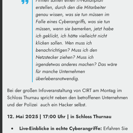
Firmen sollten einen
IT
-Notfallplan
erstellen,
durch den
die
Mitarbeiter
genau
wissen,
was
sie
tun
müssen
im
Falle
eines
Cyberangriffs, w
as
sie
tun
müssen,
wenn
sie
bemerken,
jetzt
habe
ich
geklickt,
ich
hätte
vielleicht
nicht
klicken
sollen.
Wen
muss
ich
benachrichtigen?
Muss
ich
den
Netzstecker
ziehen?
Muss
ich
irgendetwas
anderes
machen?
Das
wäre
für manche Unternehmen
überlebensnotwendig.
Bei der großen Infoveranstaltung von CIRT am Montag im
Schloss Thurnau spricht neben den betroffenen Unternehmen
und der Polizei auch ein Hacker selbst.
12. Mai 2025 | 17:00 Uhr | in Schloss Thurnau
Live-Einblicke in echte Cyberangriffe:
Erfahren Sie