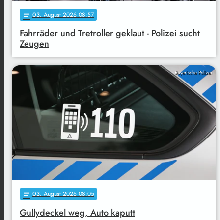
03
. August 2026 08:57
notes
Fahrräder und Tretroller geklaut - Polizei sucht
Zeugen
Bayerische Polizei
03
. August 2026 08:05
notes
Gullydeckel weg, Auto kaputt