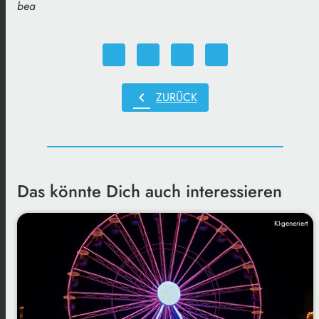
bea
chevron_left
ZURÜCK
Das könnte Dich auch interessieren
KI-generiert