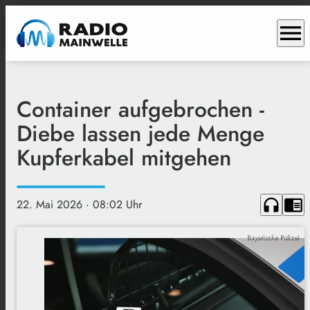
menu
Container aufgebrochen -
Diebe lassen jede Menge
Kupferkabel mitgehen
headphones
chrome_reader_mode
22. Mai 2026
· 08:02 Uhr
Bayerische Polizei