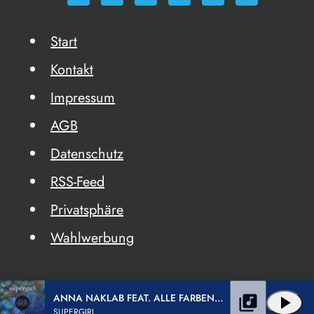
Start
Kontakt
Impressum
AGB
Datenschutz
RSS-Feed
Privatsphäre
Wahlwerbung
ANNA NAKLAB FEAT. ALLE FARBEN& YOUNOTUS
library_music
play_arrow
SUPERGIRL