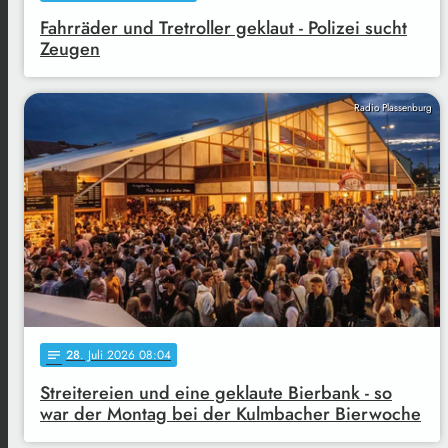
Fahrräder und Tretroller geklaut - Polizei sucht
Zeugen
Radio Plassenburg
28
. Juli 2026 08:04
notes
Streitereien und eine geklaute Bierbank - so
war der Montag bei der Kulmbacher Bierwoche