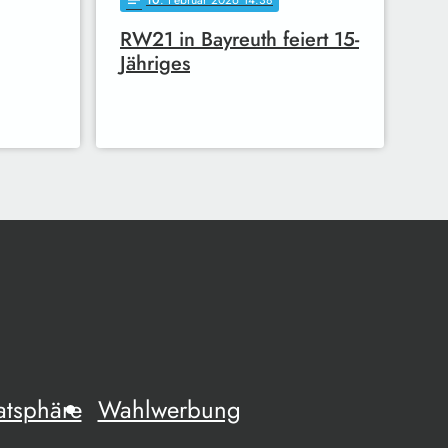
10
. Februar 2026 14:38
notes
RW21 in Bayreuth feiert 15-
Jähriges
atsphäre
Wahlwerbung