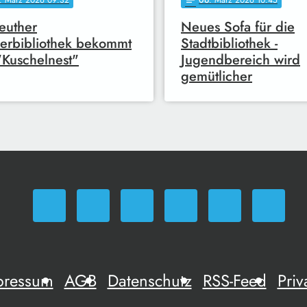
. März 2026 09:32
06
. März 2026 10:45
notes
euther
Neues Sofa für die
erbibliothek bekommt
Stadtbibliothek -
"Kuschelnest"
Jugendbereich wird
gemütlicher
pressum
AGB
Datenschutz
RSS-Feed
Priv