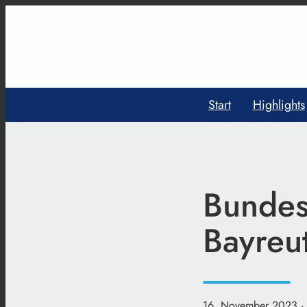
Start
Highlights
Bundesw
Bayreu
16. November 2023
·