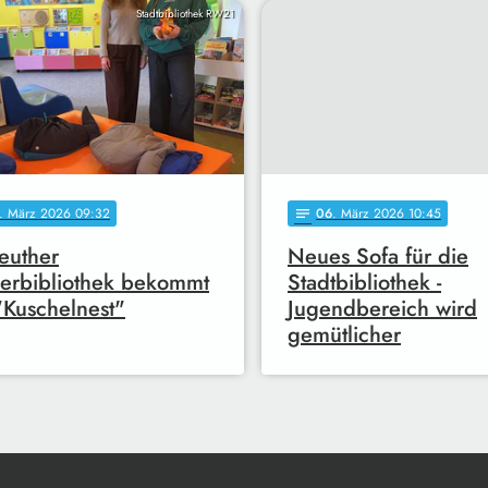
Stadtbibliothek RW21
. März 2026 09:32
06
. März 2026 10:45
notes
euther
Neues Sofa für die
erbibliothek bekommt
Stadtbibliothek -
"Kuschelnest"
Jugendbereich wird
gemütlicher