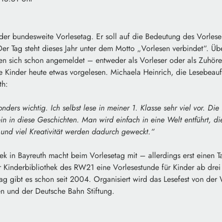
t der bundesweite Vorlesetag. Er soll auf die Bedeutung des Vorlese
r Tag steht dieses Jahr unter dem Motto „Vorlesen verbindet“. Üb
n sich schon angemeldet – entweder als Vorleser oder als Zuhöre
Kinder heute etwas vorgelesen. Michaela Heinrich, die Lesebeauft
th:
nders wichtig. Ich selbst lese in meiner 1. Klasse sehr viel vor. Die
in in diese Geschichten. Man wird einfach in eine Welt entführt, die
e und viel Kreativität werden dadurch geweckt.“
ek in Bayreuth macht beim Vorlesetag mit – allerdings erst einen 
r Kinderbibliothek des RW21 eine Vorlesestunde für Kinder ab drei 
ag gibt es schon seit 2004. Organisiert wird das Lesefest von de
sen und der Deutsche Bahn Stiftung.