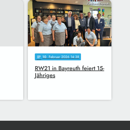
Funkhaus Bayreuth
10
. Februar 2026 14:38
notes
RW21 in Bayreuth feiert 15-
Jähriges