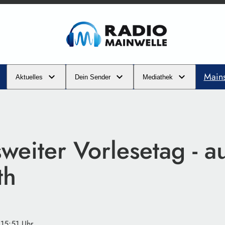
Main
Aktuelles
Dein Sender
Mediathek
eiter Vorlesetag - a
th
 15:51 Uhr