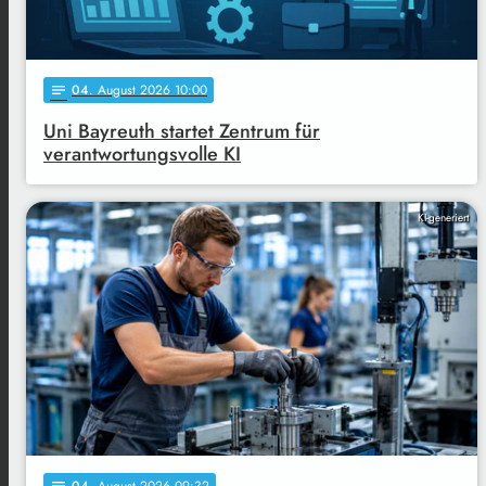
04
. August 2026 10:00
notes
Uni Bayreuth startet Zentrum für
verantwortungsvolle KI
KI-generiert