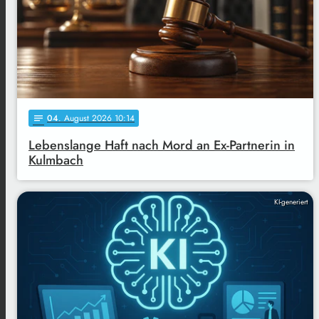
04
. August 2026 10:14
notes
Lebenslange Haft nach Mord an Ex-Partnerin in
Kulmbach
KI-generiert