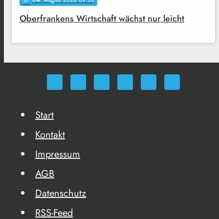
04
. August 2026 09:32
notes
Oberfrankens Wirtschaft wächst nur leicht
Start
Kontakt
Impressum
AGB
Datenschutz
RSS-Feed