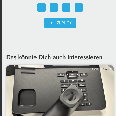
chevron_left
ZURÜCK
Das könnte Dich auch interessieren
Funkhaus Bayreuth