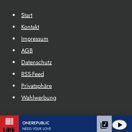
Start
Kontakt
Impressum
AGB
Datenschutz
RSS-Feed
Privatsphäre
Wahlwerbung
ONEREPUBLIC
library_music
play_arrow
NEED YOUR LOVE