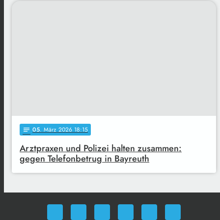
05
. März 2026 18:15
notes
Arztpraxen und Polizei halten zusammen:
gegen Telefonbetrug in Bayreuth