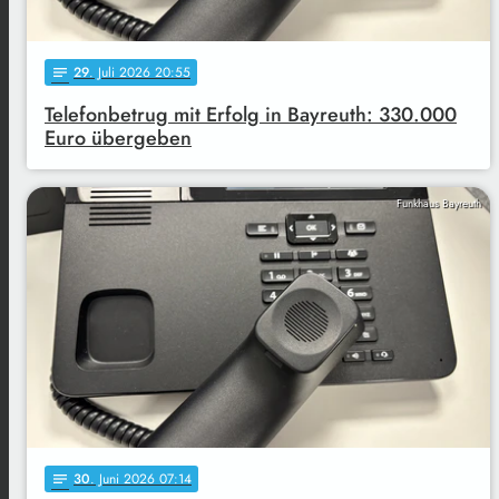
29
. Juli 2026 20:55
notes
Telefonbetrug mit Erfolg in Bayreuth: 330.000
Euro übergeben
Funkhaus Bayreuth
30
. Juni 2026 07:14
notes