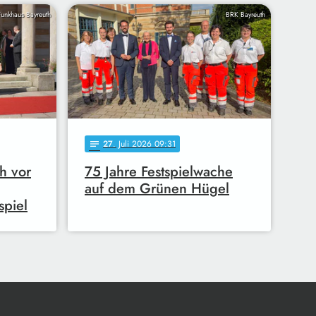
Funkhaus Bayreuth
BRK Bayreuth
27
. Juli 2026 09:31
notes
ch vor
75 Jahre Festspielwache
auf dem Grünen Hügel
spiel