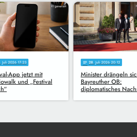
KI generiert
. Juli 2026 17:23
28
. Juli 2026 20:12
notes
ival-App jetzt mit
Minister drängeln si
owalk und „Festival
Bayreuther OB:
ch“
diplomatisches Nach