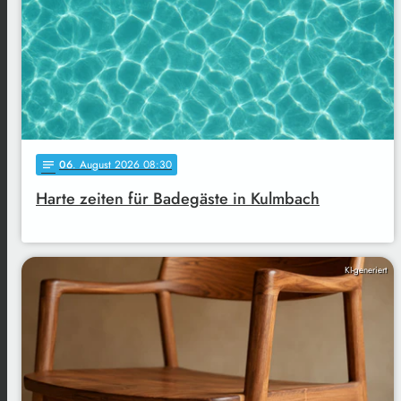
06
. August 2026 08:30
notes
Harte zeiten für Badegäste in Kulmbach
KI-generiert