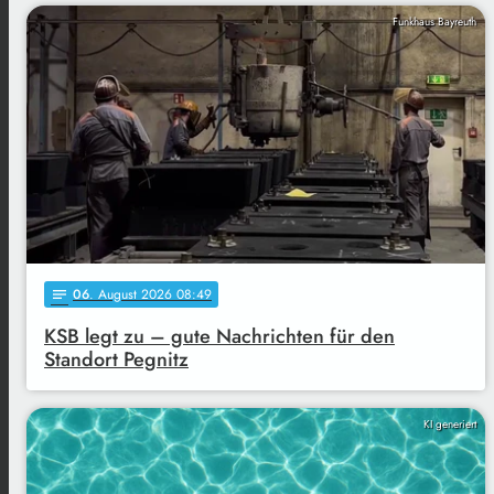
Funkhaus Bayreuth
06
. August 2026 08:49
notes
KSB legt zu – gute Nachrichten für den
Standort Pegnitz
KI generiert