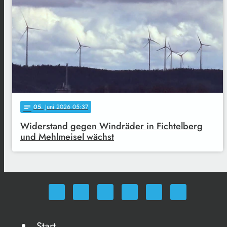
05
. Juni 2026 05:37
notes
Widerstand gegen Windräder in Fichtelberg
und Mehlmeisel wächst
Start