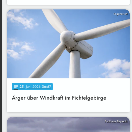
KI-generiert
25
. Juni 2026 06:57
notes
Ärger über Windkraft im Fichtelgebirge
Funkhaus Bayreuth