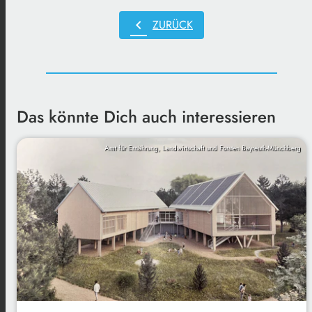
chevron_left
ZURÜCK
Das könnte Dich auch interessieren
Amt für Ernährung, Landwirtschaft und Forsten Bayreuth-Münchberg