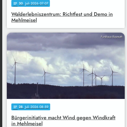
30
. Juli 2026 07:07
notes
Walderlebniszentrum: Richtfest und Demo in
Mehlmeisel
Funkhaus Bayreuth
28
. Juli 2026 08:59
notes
Bürgerinitiative macht Wind gegen Windkraft
in Mehlmeisel