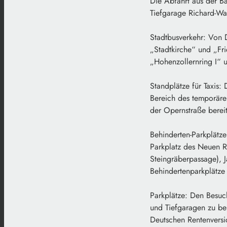
Die Abfahrt aus der Ba
Tiefgarage Richard-Wa
Stadtbusverkehr: Von D
„Stadtkirche“ und „Fri
„Hohenzollernring I“ 
Standplätze für Taxis:
Bereich des temporäre
der Opernstraße bereit
Behinderten-Parkplätz
Parkplatz des Neuen R
Steingräberpassage), 
Behindertenparkplätze 
Parkplätze: Den Besuc
und Tiefgaragen zu ben
Deutschen Rentenversi