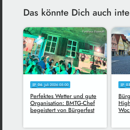
Das könnte Dich auch inte
Funkhaus Bayreuth
06
. Juli 2026 05:00
0
notes
notes
Perfektes Wetter und gute
Bürg
Organisation: BMTG-Chef
High
begeistert von Bürgerfest
Woc