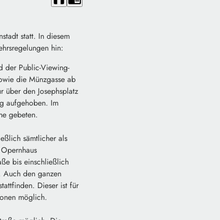
nstadt statt. In diesem
hrsregelungen hin:
nd der Public-Viewing-
sowie die Münzgasse ab
ur über den Josephsplatz
ng aufgehoben. Im
me gebeten.
eßlich sämtlicher als
 Opernhaus
e bis einschließlich
in. Auch den ganzen
ttfinden. Dieser ist für
zonen möglich.