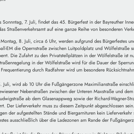
is Sonnntag, 7. Juli, findet das 45. Bürgerfest in der Bayreuther Inne
s Straßenverkehrsamt auf eine ganze Reihe von besonderen Verke
is Montag, 8. Juli, circa 6 Uhr, werden aufgrund des Bürgerfestes u
ball-EM die Opernstraße zwischen Luitpoldplatz und Wölfelstraße 
rt. Die Zufahrt zu den Privatstellplätzen in der Wölfelstraße ist n
traßenregelung in der Wölfelstraße wird für die Dauer der Sperru
ke Frequentierung durch Radfahrer wird um besondere Rücksichtnah
5. Juli, wird ab 10 Uhr die Fußgängerzone Maximilianstraße einschli
wiesener Nebenstraßen zwischen der Unteren Maxstraße und dem
udwigstraße ab dem Glasenappweg sowie der Richard-Wagner-Straß
errt. Der Lieferverkehr muss zu diesem Zeitpunkt abgeschlossen se
n der aufgestellten Stände und Biergarnituren kein Lieferverkehr sta
estes ausschließlich über die Ladezonen am Rande der Fußgänger