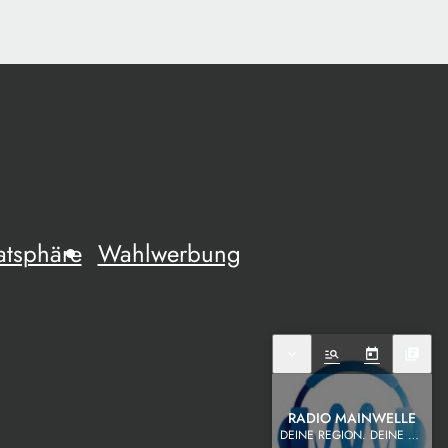
atsphäre
Wahlwerbung
expand_more
manage_search
today
library_music
RADIO MAINWELLE
DEINE REGION. DEINE MUSIK.