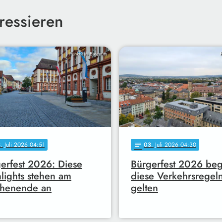
ressieren
Funkhaus Bayreuth
3
. Juli 2026 04:51
03
. Juli 2026 04:30
notes
erfest 2026: Diese
Bürgerfest 2026 begi
lights stehen am
diese Verkehrsregel
henende an
gelten