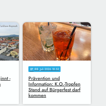
Funkhaus Bayreuth
Funkhaus Bayreuth
02
. Juli 2026 18:52
notes
nnt -
Prävention und
n
Information: K.O.-Tropfen
Stand auf Bürgerfest darf
kommen