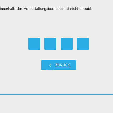
nnerhalb des Veranstaltungsbereiches ist nicht erlaubt.
chevron_left
ZURÜCK