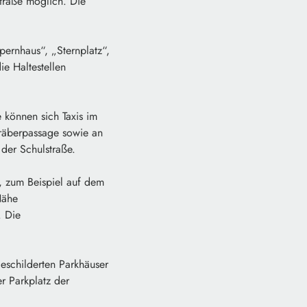
straße möglich. Die
pernhaus“, „Sternplatz“,
ie Haltestellen
e können sich Taxis im
gräberpassage sowie an
 der Schulstraße.
, zum Beispiel auf dem
Nähe
. Die
eschilderten Parkhäuser
r Parkplatz der