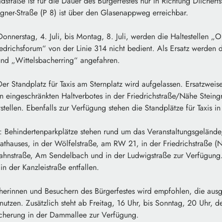
dstraße ist für die Dauer des Bürgerfestes nur in Richtung Dilchert
gner-Straße (P 8) ist über den Glasenappweg erreichbar.
onnerstag, 4. Juli, bis Montag, 8. Juli, werden die Haltestellen „O
edrichsforum“ von der Linie 314 nicht bedient. Als Ersatz werden d
und „Wittelsbacherring“ angefahren.
 Der Standplatz für Taxis am Sternplatz wird aufgelassen. Ersatzweis
n eingeschränkten Haltverbotes in der Friedrichstraße/Nähe Stein
stellen. Ebenfalls zur Verfügung stehen die Standplätze für Taxis in
e: Behindertenparkplätze stehen rund um das Veranstaltungsgelände
athauses, in der Wölfelstraße, am RW 21, in der Friedrichstraße (
Jahnstraße, Am Sendelbach und in der Ludwigstraße zur Verfügung
in der Kanzleistraße entfallen.
herinnen und Besuchern des Bürgerfestes wird empfohlen, die ausg
utzen. Zusätzlich steht ab Freitag, 16 Uhr, bis Sonntag, 20 Uhr, de
cherung in der Dammallee zur Verfügung.