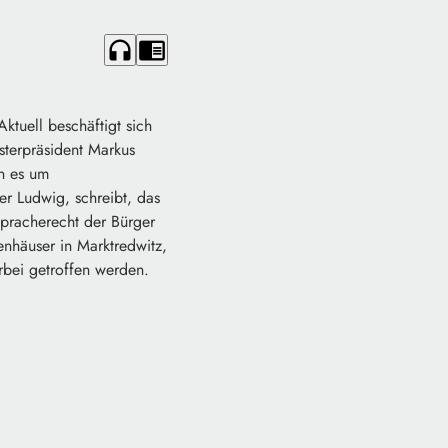
headphones
chrome_reader_mode
ktuell beschäftigt sich
sterpräsident Markus
n es um
r Ludwig, schreibt, das
spracherecht der Bürger
nhäuser in Marktredwitz,
rbei getroffen werden.