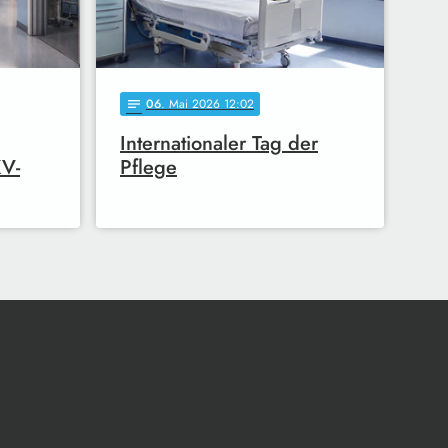
06
. Mai 2026 12:02
notes
Internationaler Tag der
KV-
Pflege