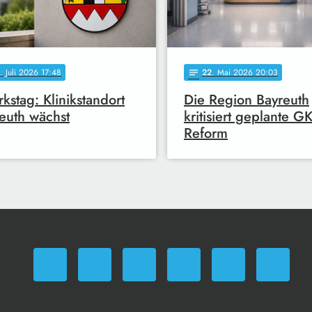
. Juli 2026 17:48
22
. Mai 2026 20:03
notes
rkstag: Klinikstandort
Die Region Bayreuth
euth wächst
kritisiert geplante G
Reform