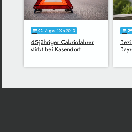
03
. August 2026 20:10
29
notes
notes
45-jähriger Cabriofahrer
Bezi
stirbt bei Kasendorf
Bayr