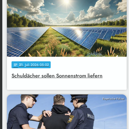
21
. Juli 2026 05:02
notes
Schuldächer sollen Sonnenstrom liefern
Bayerische Polizei