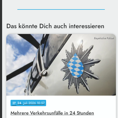
Das könnte Dich auch interessieren
Bayerische Polizei
24
. Juli 2026 10:57
notes
Mehrere Verkehrsunfälle in 24 Stunden