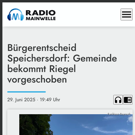
menu
Bürgerentscheid
Speichersdorf: Gemeinde
bekommt Riegel
vorgeschoben
headphones
chrome_reader_mode
29. Juni 2025
· 19:49 Uhr
Funkhaus Bayreuth