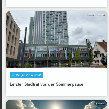
Funkhaus Bayreuth
22
. Juli 2026 05:45
notes
Letzter Stadtrat vor der Sommerpause
KI generiert