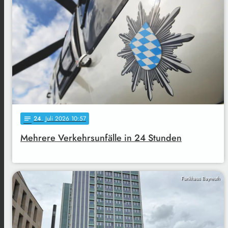
24
. Juli 2026 10:57
notes
Mehrere Verkehrsunfälle in 24 Stunden
Funkhaus Bayreuth