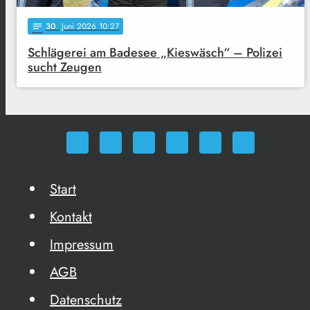
30
. Juni 2026 10:27
notes
Schlägerei am Badesee „Kieswäsch“ – Polizei
sucht Zeugen
Start
Kontakt
Impressum
AGB
Datenschutz