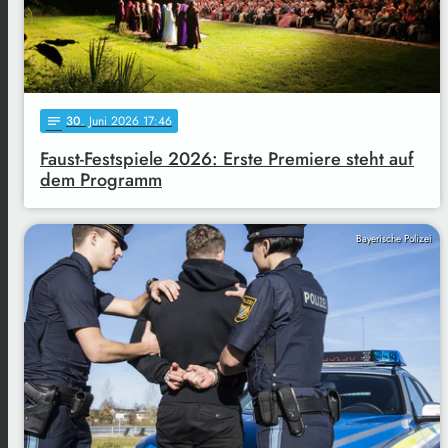
30
. Juni 2026 17:46
notes
Faust-Festspiele 2026: Erste Premiere steht auf
dem Programm
Bayerische Polizei