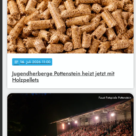
16
. Juli 2026 11:00
notes
Jugendherberge Pottenstein heizt jetzt mit
Holzpellets
Faust Fetspiele Pottenstein