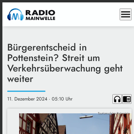
menu
Bürgerentscheid in
Pottenstein? Streit um
Verkehrsüberwachung geht
weiter
headphones
chrome_reader_mode
11. Dezember 2024
· 05:10 Uhr
Tourismusbüro Pottenstein