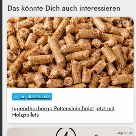
Das könnte Dich auch interessieren
KI-generiert
16
. Juli 2026 11:00
notes
Jugendherberge Pottenstein heizt jetzt mit
Holzpellets
KI-generiert