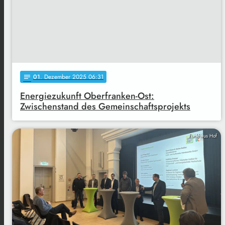
01
. Dezember 2025 06:31
notes
Energiezukunft Oberfranken-Ost:
Zwischenstand des Gemeinschaftsprojekts
Funkhaus Hof