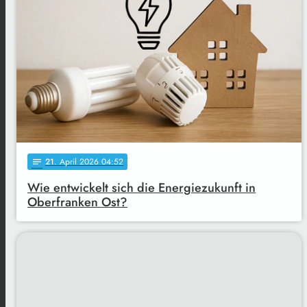
21
. April 2026 04:52
notes
Wie entwickelt sich die Energiezukunft in
Oberfranken Ost?