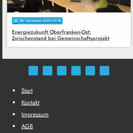
18
. November 2025 07:18
notes
Energiezukunft Oberfranken-Ost:
Zwischenstand bei Gemeinschaftsprojekt
Start
Kontakt
Impressum
AGB