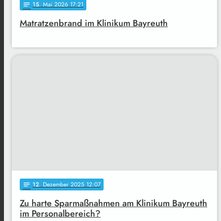
15
. Mai 2026 17:21
notes
Matratzenbrand im Klinikum Bayreuth
12
. Dezember 2025 12:07
notes
Zu harte Sparmaßnahmen am Klinikum Bayreuth
im Personalbereich?