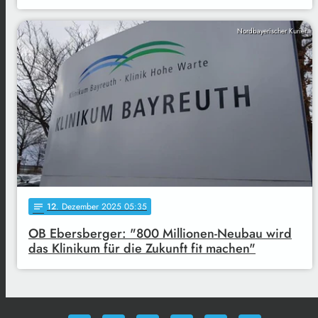
Nordbayerischer Kurier
12
. Dezember 2025 05:35
notes
OB Ebersberger: "800 Millionen-Neubau wird
das Klinikum für die Zukunft fit machen"