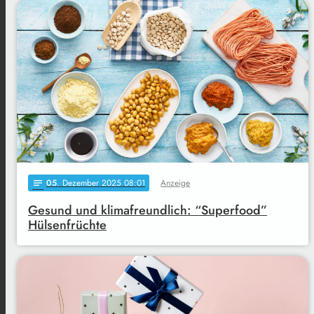
05
. Dezember 2025 08:01
Anzeige
notes
Gesund und klimafreundlich: “Superfood”
Hülsenfrüchte