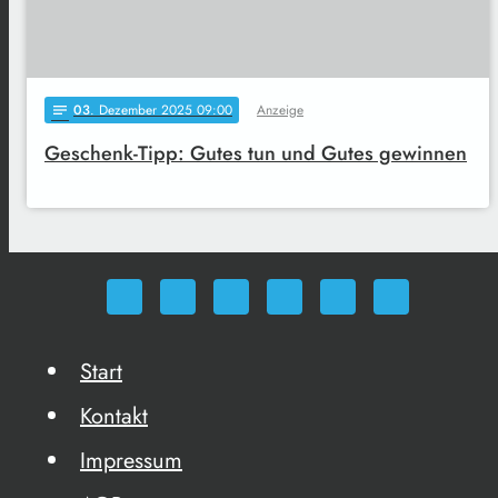
03
. Dezember 2025 09:00
Anzeige
notes
Geschenk-Tipp: Gutes tun und Gutes gewinnen
Start
Kontakt
Impressum