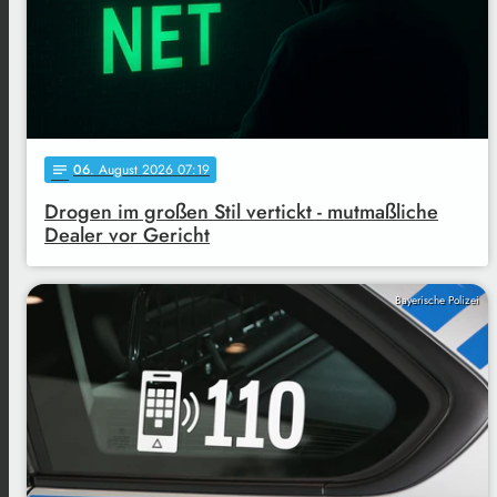
06
. August 2026 07:19
notes
Drogen im großen Stil vertickt - mutmaßliche
Dealer vor Gericht
Bayerische Polizei