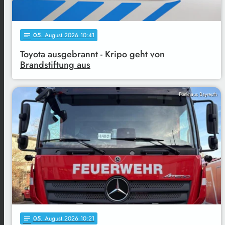
05
. August 2026 10:41
notes
Toyota ausgebrannt - Kripo geht von
Brandstiftung aus
Funkhaus Bayreuth
05
. August 2026 10:21
notes