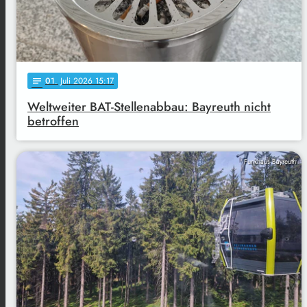
01
. Juli 2026 15:17
notes
Weltweiter BAT-Stellenabbau: Bayreuth nicht
betroffen
Funkhaus Bayreuth