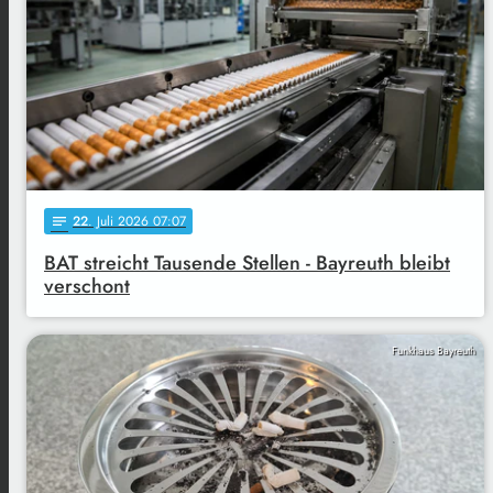
22
. Juli 2026 07:07
notes
BAT streicht Tausende Stellen - Bayreuth bleibt
verschont
Funkhaus Bayreuth