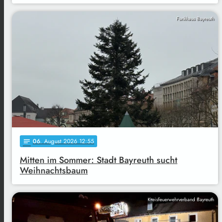
Funkhaus Bayreuth
06
. August 2026 12:55
notes
Mitten im Sommer: Stadt Bayreuth sucht
Weihnachtsbaum
Kreisfeuerwehrverband Bayreuth