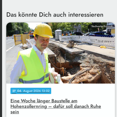
Das könnte Dich auch interessieren
Stadtwerke Bayreuth
06
. August 2026 13:02
notes
Eine Woche länger Baustelle am
Hohenzollernring – dafür soll danach Ruhe
sein