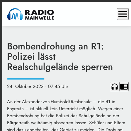
menu
Bombendrohung an R1:
Polizei lässt
Realschulgelände sperren
headphones
chrome_reader_mode
24. Oktober 2023
· 07:45 Uhr
An der Alexander-von-Humboldt-Realschule – die R1 in
Bayreuth – ist aktuell kein Unterricht möglich. Wegen einer
Bombendrohung hat die Polizei das Schulgelände an der
Bürgerreuth weiträumig absperren lassen. Schüler und Eltern
sind dazu angehalten, das Gebiet zu meiden. Die Drohung