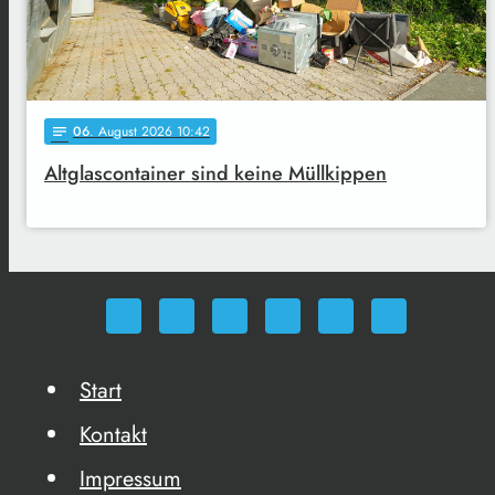
06
. August 2026 10:42
notes
Altglascontainer sind keine Müllkippen
Start
Kontakt
Impressum