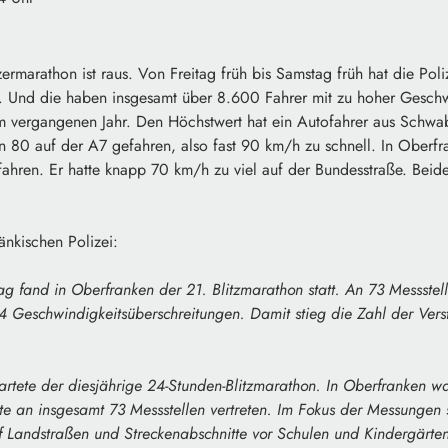
zermarathon ist raus. Von Freitag früh bis Samstag früh hat die Pol
llt. Und die haben insgesamt über 8.600 Fahrer mit zu hoher Geschw
im vergangenen Jahr. Den Höchstwert hat ein Autofahrer aus Schwabe
 80 auf der A7 gefahren, also fast 90 km/h zu schnell. In Oberfra
fahren. Er hatte knapp 70 km/h zu viel auf der Bundesstraße. Bei
änkischen Polizei:
g fand in Oberfranken der 21. Blitzmarathon statt. An 73 Messste
 Geschwindigkeitsüberschreitungen. Damit stieg die Zahl der Vers
tartete der diesjährige 24-Stunden-Blitzmarathon. In Oberfranken w
 an insgesamt 73 Messstellen vertreten. Im Fokus der Messungen 
f Landstraßen und Streckenabschnitte vor Schulen und Kindergärte