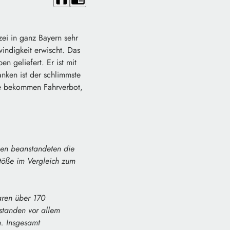
izei in ganz Bayern sehr
indigkeit erwischt. Das
n geliefert. Er ist mit
nken ist der schlimmste
de bekommen Fahrverbot,
llen beanstandeten die
töße im Vergleich zum
aren über 170
standen vor allem
n. Insgesamt