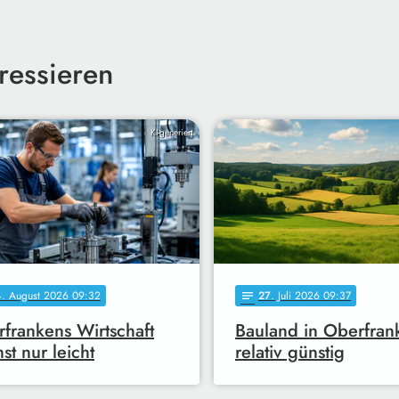
ressieren
KI-generiert
4
. August 2026 09:32
27
. Juli 2026 09:37
notes
frankens Wirtschaft
Bauland in Oberfran
st nur leicht
relativ günstig