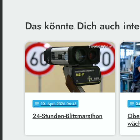
Das könnte Dich auch inte
Bayerische Polizei
10
. April 2026 06:43
0
notes
notes
24-Stunden-Blitzmarathon
Ober
wäch