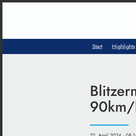
Start
Highlights
Blitzer
90km/h
22. April 2024
· 08:1