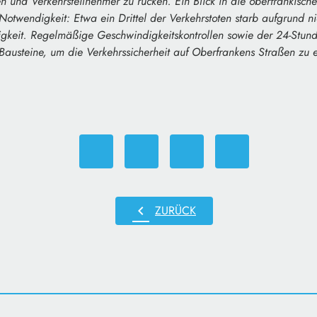
 und Verkehrsteilnehmer zu rücken. Ein Blick in die oberfränkische 
 Notwendigkeit: Etwa ein Drittel der Verkehrstoten starb aufgrund n
gkeit. Regelmäßige Geschwindigkeitskontrollen sowie der 24-Stund
Bausteine, um die Verkehrssicherheit auf Oberfrankens Straßen zu 
chevron_left
ZURÜCK