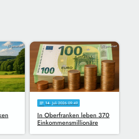
KI generiert
KI generiert
14
. Juli 2026 09:49
notes
ken
In Oberfranken leben 370
Einkommensmillionäre