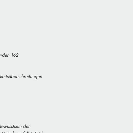
urden 162
eitsüberschreitungen
Bewusstsein der