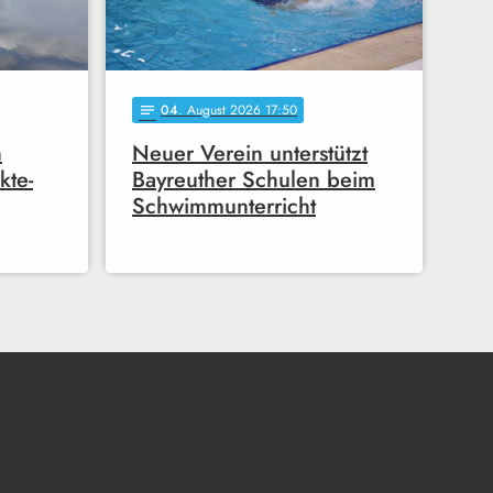
04
. August 2026 17:50
notes
n
Neuer Verein unterstützt
kte-
Bayreuther Schulen beim
Schwimmunterricht