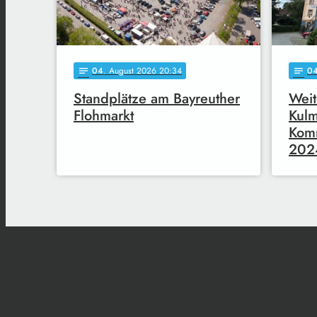
04
. August 2026 20:34
0
notes
notes
Standplätze am Bayreuther
Weit
Flohmarkt
Kul
Komm
202