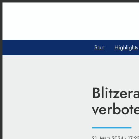
Start
Highlights
Blitze
verbot
21. März 2024
· 17:2