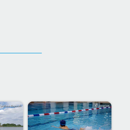
Funkhaus Bayreuth
KI generiert