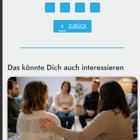
chevron_left
ZURÜCK
Das könnte Dich auch interessieren
KI-generiert