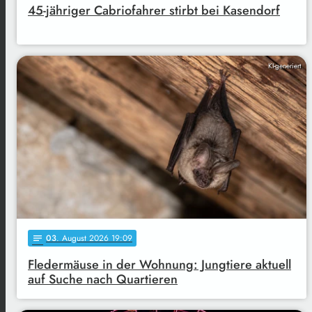
45-jähriger Cabriofahrer stirbt bei Kasendorf
KI-generiert
03
. August 2026 19:09
notes
Fledermäuse in der Wohnung: Jungtiere aktuell
auf Suche nach Quartieren