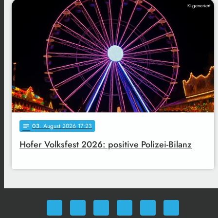
KI-generiert
03
. August 2026 17:23
notes
Hofer Volksfest 2026: positive Polizei-Bilanz