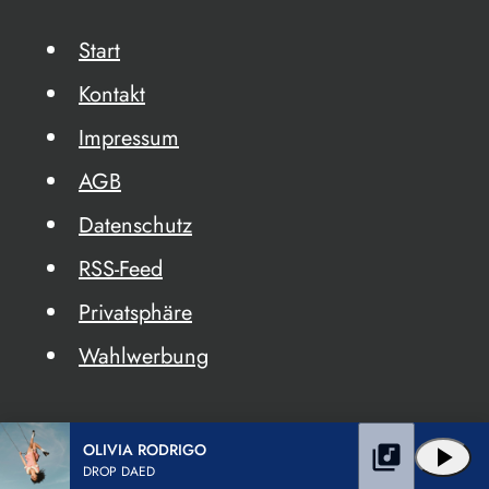
Start
Kontakt
Impressum
AGB
Datenschutz
RSS-Feed
Privatsphäre
Wahlwerbung
OLIVIA RODRIGO
library_music
play_arrow
DROP DAED