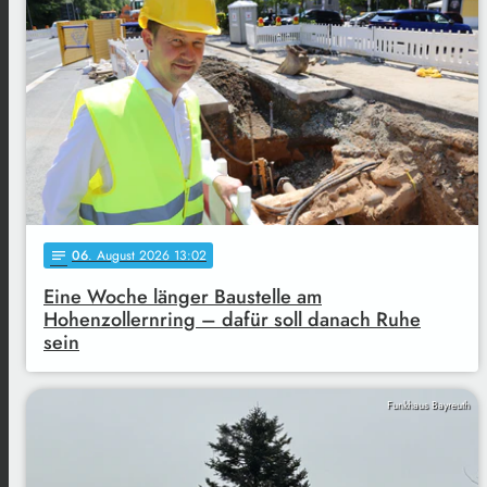
06
. August 2026 13:02
notes
Eine Woche länger Baustelle am
Hohenzollernring – dafür soll danach Ruhe
sein
Funkhaus Bayreuth