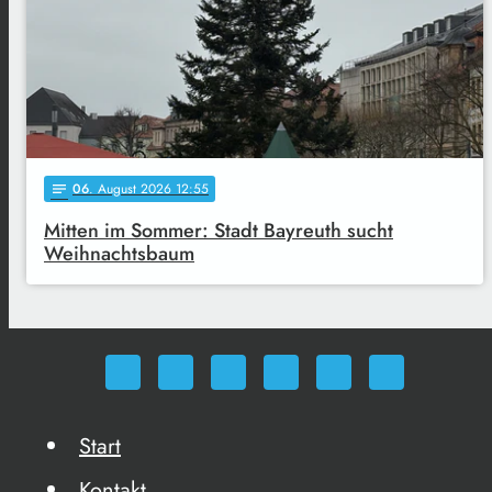
06
. August 2026 12:55
notes
Mitten im Sommer: Stadt Bayreuth sucht
Weihnachtsbaum
Start
Kontakt