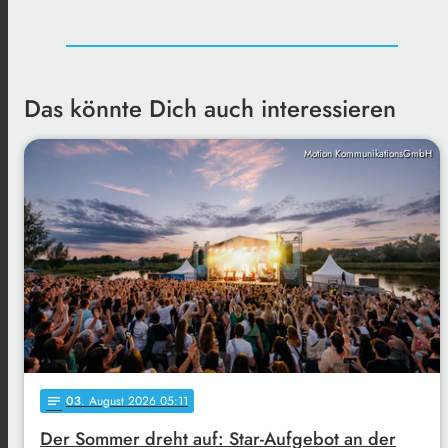
Das könnte Dich auch interessieren
Motion KommunikationsGmbH
03
. August 2026 05:11
notes
Der Sommer dreht auf: Star-Aufgebot an der