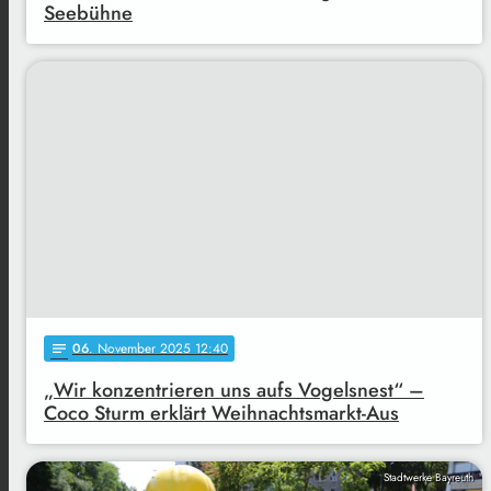
Seebühne
06
. November 2025 12:40
notes
„Wir konzentrieren uns aufs Vogelsnest“ –
Coco Sturm erklärt Weihnachtsmarkt-Aus
Stadtwerke Bayreuth