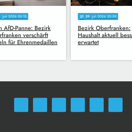
0
. Juli 2026 05:15
29
. Juli 2026 20:59
notes
 AfD-Panne: Bezirk
Bezirk Oberfranken:
franken verschärft
Haushalt aktuell bess
ln für Ehrenmedaillen
erwartet