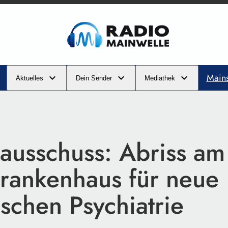
Main
Aktuelles
Dein Sender
Mediathek
sausschuss: Abriss am
srankenhaus für neue
schen Psychiatrie