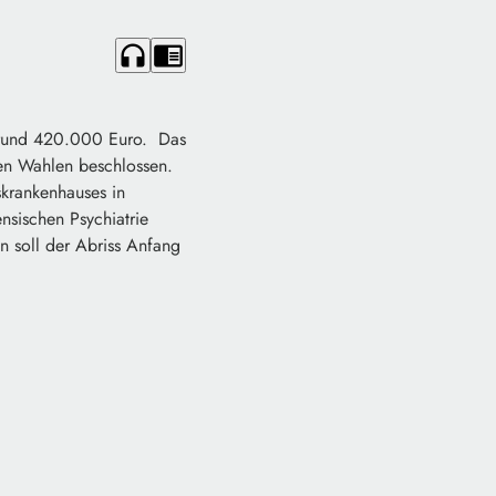
headphones
chrome_reader_mode
 rund 420.000 Euro. Das
den Wahlen beschlossen.
krankenhauses in
nsischen Psychiatrie
 soll der Abriss Anfang