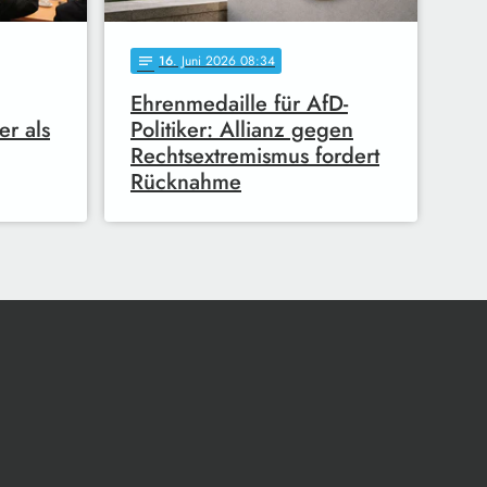
16
. Juni 2026 08:34
notes
Ehrenmedaille für AfD-
er als
Politiker: Allianz gegen
Rechtsextremismus fordert
Rücknahme