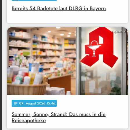
Bereits 54 Badetote laut DLRG in Bayern
KI-generiert
07
. August 2026 15:46
notes
Sommer, Sonne, Strand: Das muss in die
Reiseapotheke