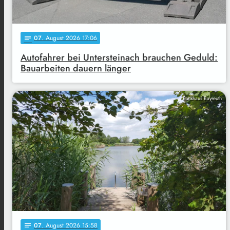
07
. August 2026 17:06
notes
Autofahrer bei Untersteinach brauchen Geduld:
Bauarbeiten dauern länger
Funkhaus Bayreuth
07
. August 2026 15:58
notes