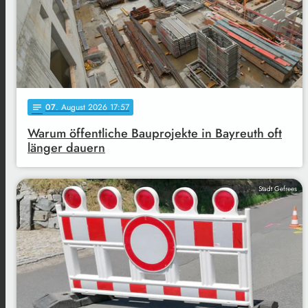
07
. August 2026 17:57
notes
Warum öffentliche Bauprojekte in Bayreuth oft
länger dauern
Stadt Gefrees