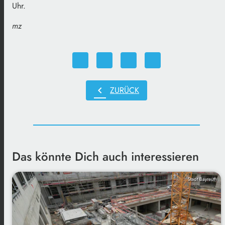
Uhr.
mz
chevron_left
ZURÜCK
Das könnte Dich auch interessieren
Stadt Bayreuth