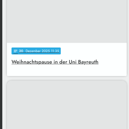
20
. Dezember 2025 11:35
notes
Weihnachtspause in der Uni Bayreuth