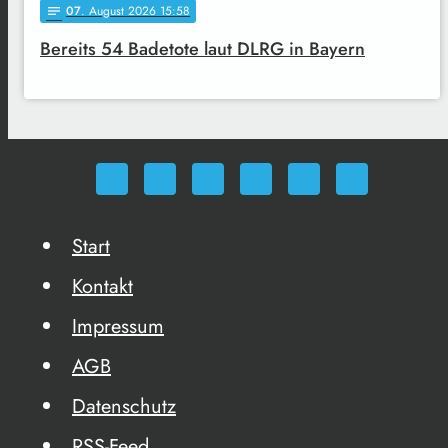
07
. August 2026 15:58
notes
Bereits 54 Badetote laut DLRG in Bayern
Start
Kontakt
Impressum
AGB
Datenschutz
RSS-Feed