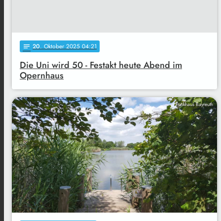
20
. Oktober 2025 04:21
notes
Die Uni wird 50 - Festakt heute Abend im
Opernhaus
Funkhaus Bayreuth