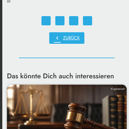
ln
chevron_left
ZURÜCK
Das könnte Dich auch interessieren
KI-generiert