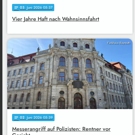
03
. Juni 2026 05:37
notes
Vier Jahre Haft nach Wahnsinnsfahrt
Funkhaus Bayreuth
02
. Juni 2026 05:39
notes
Messerangriff auf Polizisten: Rentner vor