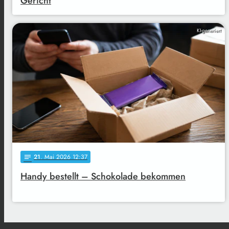
Gericht
KI-generiert
21
. Mai 2026 12:37
notes
Handy bestellt – Schokolade bekommen