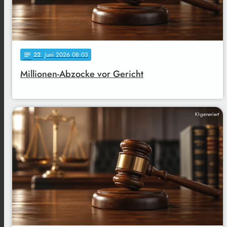
22
. Juni 2026 08:03
notes
Millionen-Abzocke vor Gericht
KI-generiert