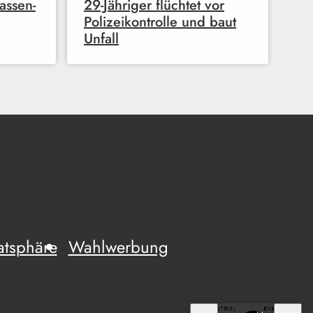
assen-
29-Jähriger flüchtet vor
Polizeikontrolle und baut
Unfall
atsphäre
Wahlwerbung