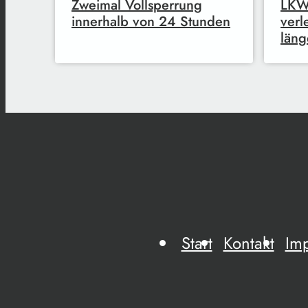
Zweimal Vollsperrung
LKW-
innerhalb von 24 Stunden
verl
läng
Start
Kontakt
Im