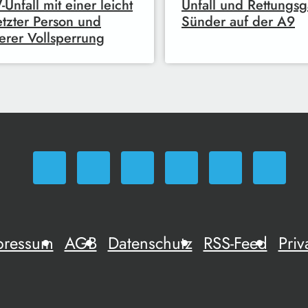
Unfall mit einer leicht
Unfall und Rettungsg
etzter Person und
Sünder auf der A9
erer Vollsperrung
pressum
AGB
Datenschutz
RSS-Feed
Priv