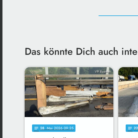
Das könnte Dich auch inte
VPI Bayreuth
28
. Mai 2026 09:25
22
notes
notes