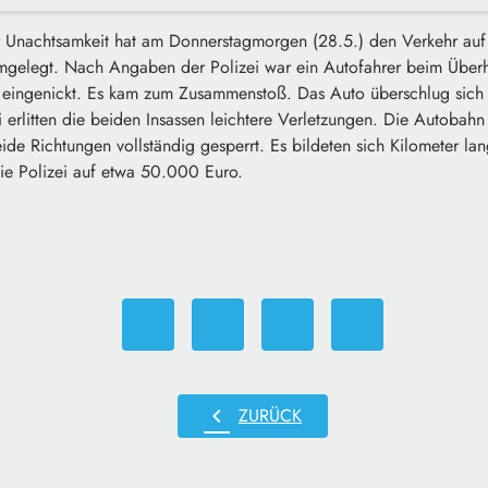
r Unachtsamkeit hat am Donnerstagmorgen (28.5.) den Verkehr au
hmgelegt. Nach Angaben der Polizei war ein Autofahrer beim Überh
z eingenickt. Es kam zum Zusammenstoß. Das Auto überschlug sich 
erlitten die beiden Insassen leichtere Verletzungen. Die Autobahn
ide Richtungen vollständig gesperrt. Es bildeten sich Kilometer la
ie Polizei auf etwa 50.000 Euro.
chevron_left
ZURÜCK