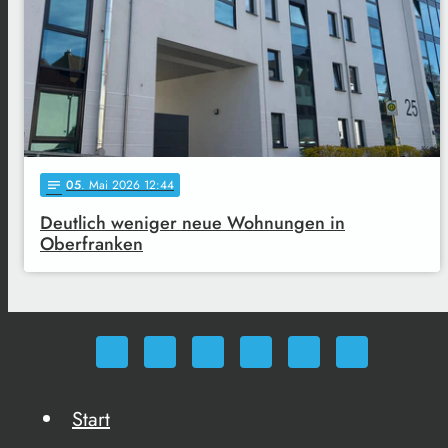
05
. Mai 2026 12:44
notes
Deutlich weniger neue Wohnungen in
Oberfranken
Start