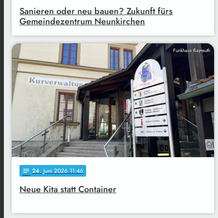
Sanieren oder neu bauen? Zukunft fürs
Gemeindezentrum Neunkirchen
Funkhaus Bayreuth
24
. Juni 2026 11:46
notes
Neue Kita statt Container