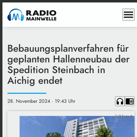
menu
Bebauungsplanverfahren für
geplanten Hallenneubau der
Spedition Steinbach in
Aichig endet
headphones
chrome_reader_mode
28. November 2024
· 19:43 Uhr
Stadt Bayreuth