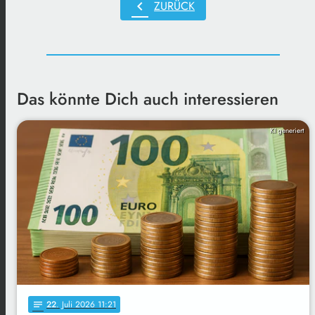
chevron_left
ZURÜCK
Das könnte Dich auch interessieren
KI generiert
22
. Juli 2026 11:21
notes