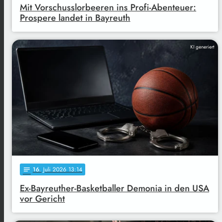
Mit Vorschusslorbeeren ins Profi-Abenteuer:
Prospere landet in Bayreuth
KI generiert
16
. Juli 2026 13:14
notes
Ex-Bayreuther-Basketballer Demonia in den USA
vor Gericht