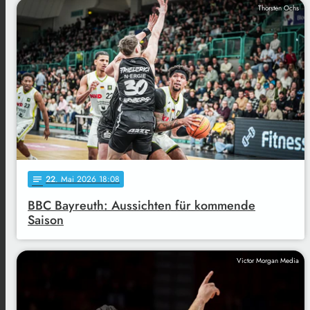
Thorsten Ochs
22
. Mai 2026 18:08
notes
BBC Bayreuth: Aussichten für kommende
Saison
Victor Morgan Media