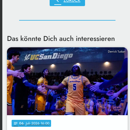
chevron_left
ZURÜCK
Das könnte Dich auch interessieren
Derrick Tuskan
06
. Juli 2026 16:00
notes