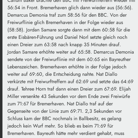
Callum Baker brachte den BBC mit Freiwurftreffern wieder mit
56:54 in Front. Bremerhaven glich dann wieder aus (56:56).
Demarcus Demonia traf zum 58:56 für den BBC. Von der
Freiwurflinie glich Bremerhaven in der Folge wieder aus
(58:58). Jordan Samare sorgte dann mit dem 60:58 für die
erste Eisbären-Führung und Daniel Norl setzte gleich noch
einen Dreier zum 63:58 nach knapp 35 Minuten drauf.
Jordan Samare erhöhte weiter auf 65:58. Demarcus Demonia
sendete von der Freiwurflinie mit dem 60:65 ein Bayreuther
Lebenszeichen. Bremerhaven erhöhte in der Folge jedoch
weiter auf 69:60, die Entscheidung nahte. Nat Diallo
verkürzte mit Freiwurftreffern auf 62:69 und setzte das 64:69
drauf. Tehree Horn traf dann einen Dreier zum 67:69. Elijah
Miller versenkte 43 Sekunden vor dem Ende zwei Freiwürfe
zum 71:67 für Bremerhaven. Nat Diallo traf auf der
Gegenseite von der Linie zum 69:71. 2,3 Sekunden vor
Schluss kam der BBC nochmals in Ballbesitz, es gelang
jedoch kein Wurf mehr. So blieb es beim 71:69 für
Bremerhaven. Bayreuth hätte mehr verdient gehabt, muss