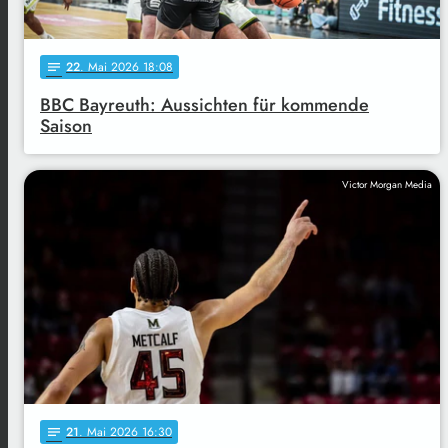
22
. Mai 2026 18:08
notes
BBC Bayreuth: Aussichten für kommende
Saison
Victor Morgan Media
21
. Mai 2026 16:30
notes