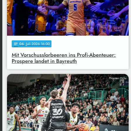
06
. Juli 2026 16:00
notes
Mit Vorschusslorbeeren ins Profi-Abenteuer:
Prospere landet in Bayreuth
Thorsten Ochs