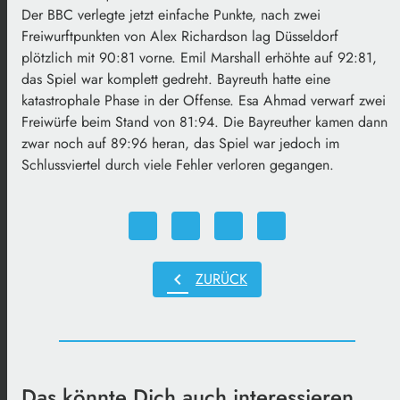
Der BBC verlegte jetzt einfache Punkte, nach zwei
Freiwurftpunkten von Alex Richardson lag Düsseldorf
plötzlich mit 90:81 vorne. Emil Marshall erhöhte auf 92:81,
das Spiel war komplett gedreht. Bayreuth hatte eine
katastrophale Phase in der Offense. Esa Ahmad verwarf zwei
Freiwürfe beim Stand von 81:94. Die Bayreuther kamen dann
zwar noch auf 89:96 heran, das Spiel war jedoch im
Schlussviertel durch viele Fehler verloren gegangen.
chevron_left
ZURÜCK
Das könnte Dich auch interessieren