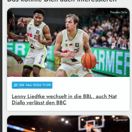
Thorsten Ochs
03
. Mai 2026 11:09
notes
Lenny Liedtke wechselt in die BBL, auch Nat
Diallo verlässt den BBC
KI-generiert