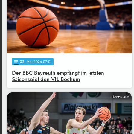
02
. Mai 2026 07:01
notes
Der BBC Bayreuth empfängt im letzten
Saisonspiel den VfL Bochum
Thorsten Ochs