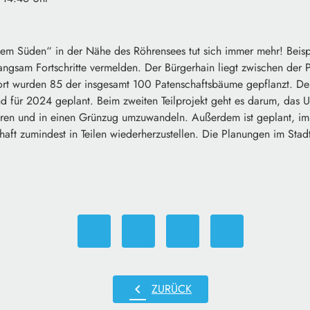
gem Süden“ in der Nähe des Röhrensees tut sich immer mehr! Beisp
angsam Fortschritte vermelden. Der Bürgerhain liegt zwischen der P
Dort wurden 85 der insgesamt 100 Patenschaftsbäume gepflanzt. D
ind für 2024 geplant. Beim zweiten Teilprojekt geht es darum, da
eren und in einen Grünzug umzuwandeln. Außerdem ist geplant, im
chaft zumindest in Teilen wiederherzustellen. Die Planungen im Stad
chevron_left
ZURÜCK