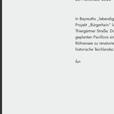
In Bayreuths „lebendi
Projekt „Bürgerhain“ l
Thiergärtner Straße. 
geplanten Pavillons s
Röhrensee zu renaturi
historische Teichlands
fun