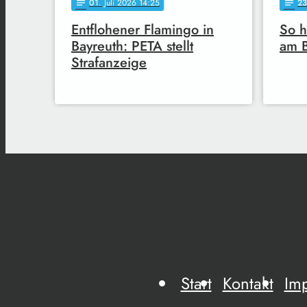
01
. Juli 2026 14:25
23
notes
notes
Entflohener Flamingo in
So h
Bayreuth: PETA stellt
am B
Strafanzeige
Start
Kontakt
Im