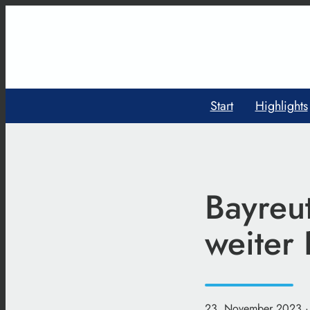
Start
Highlights
Bayreu
weiter
23. November 2023
·