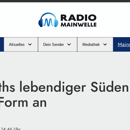
Main
Aktuelles
Dein Sender
Mediathek
ths lebendiger Süde
 Form an
 14:46 Uhr