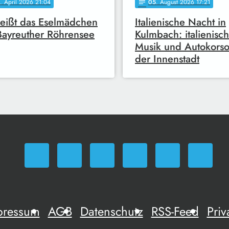
. April 2026 21:04
05
. August 2026 17:21
notes
eißt das Eselmädchen
Italienische Nacht in
ayreuther Röhrensee
Kulmbach: italienisc
Musik und Autokorso
der Innenstadt
pressum
AGB
Datenschutz
RSS-Feed
Priv