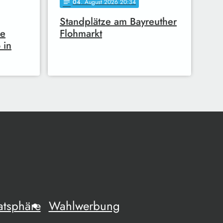
04
. August 2026 20:34
notes
Standplätze am Bayreuther
he
Flohmarkt
 in
atsphäre
Wahlwerbung