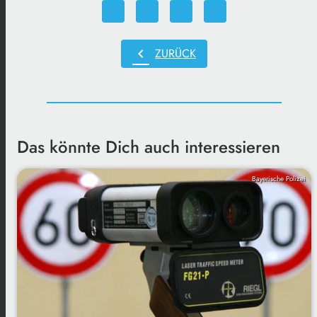
chevron_left
ZURÜCK
Das könnte Dich auch interessieren
Bayerische Polizei