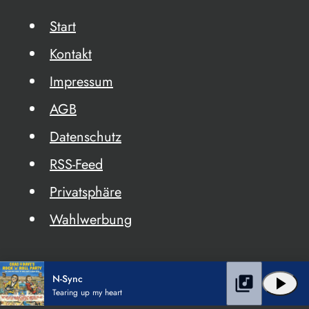
Start
Kontakt
Impressum
AGB
Datenschutz
RSS-Feed
Privatsphäre
Wahlwerbung
N-Sync
library_music
play_arrow
Tearing up my heart