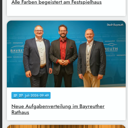
Alle Farben begeistert am Festspielhaus
Stadt Bayreuth
27
. Juli 2026 09:49
notes
Neue Aufgabenverteilung im Bayreuther
Rathaus