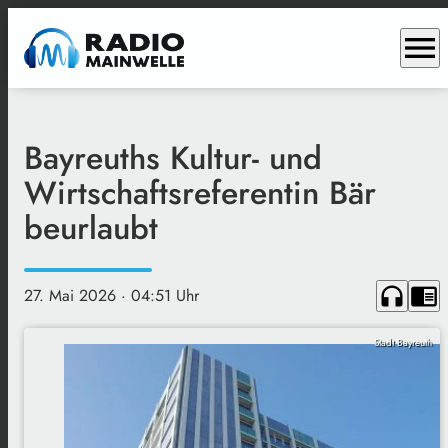
menu
Bayreuths Kultur- und
Wirtschaftsreferentin Bär
beurlaubt
headphones
chrome_reader_mode
27. Mai 2026
· 04:51 Uhr
Stadt Bayreuth