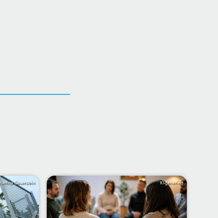
artina Sauerstein
KI-generiert