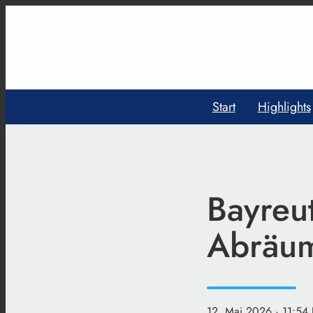
Start
Highlights
Bayreu
Abräum
12. Mai 2026
· 11:54