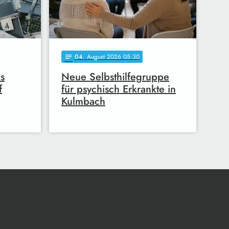
04
. August 2026 05:30
notes
s
Neue Selbsthilfegruppe
f
für psychisch Erkrankte in
Kulmbach