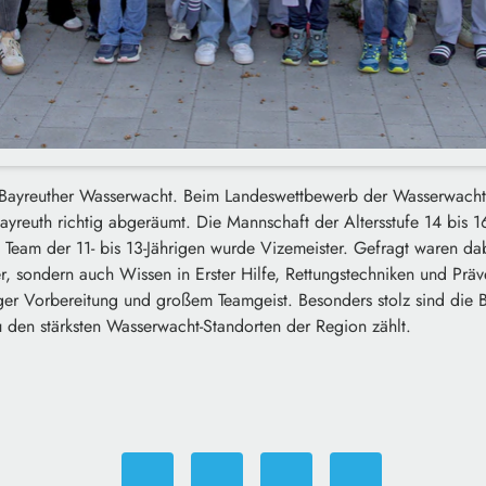
die Bayreuther Wasserwacht. Beim Landeswettbewerb der Wasserwach
yreuth richtig abgeräumt. Die Mannschaft der Altersstufe 14 bis 1
s Team der 11- bis 13-Jährigen wurde Vizemeister. Gefragt waren dab
r, sondern auch Wissen in Erster Hilfe, Rettungstechniken und Prä
ger Vorbereitung und großem Teamgeist. Besonders stolz sind die B
 den stärksten Wasserwacht-Standorten der Region zählt.