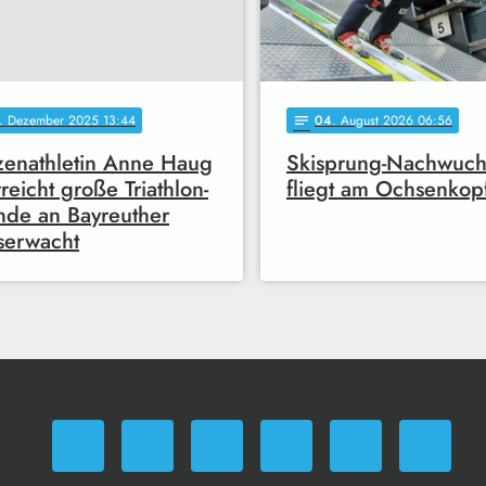
. Dezember 2025 13:44
04
. August 2026 06:56
notes
zenathletin Anne Haug
Skisprung-Nachwuch
reicht große Triathlon-
fliegt am Ochsenkop
de an Bayreuther
serwacht