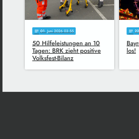
01
. Juni 2026 03:55
22
notes
notes
50 Hilfeleistungen an 10
Bayr
Tagen: BRK zieht positive
los!
Volksfest-Bilanz