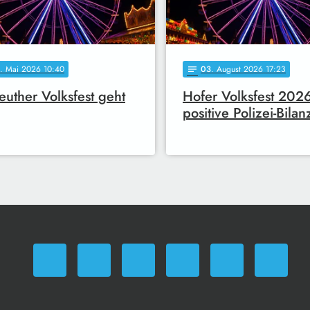
. Mai 2026 10:40
03
. August 2026 17:23
notes
euther Volksfest geht
Hofer Volksfest 2026
positive Polizei-Bilan