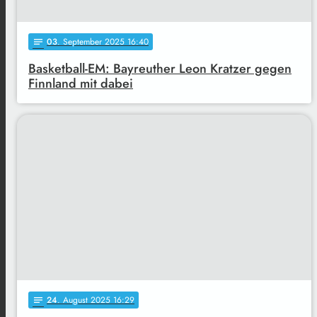
03
. September 2025 16:40
notes
Basketball-EM: Bayreuther Leon Kratzer gegen
Finnland mit dabei
24
. August 2025 16:29
notes