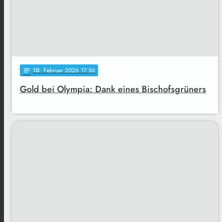
10
. Februar 2026 17:56
notes
Gold bei Olympia: Dank eines Bischofsgrüners