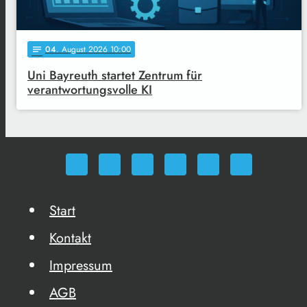
04
. August 2026 10:00
notes
Uni Bayreuth startet Zentrum für
verantwortungsvolle KI
Start
Kontakt
Impressum
AGB