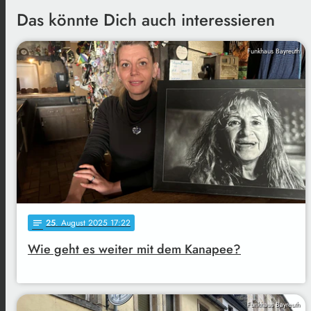
Das könnte Dich auch interessieren
Funkhaus Bayreuth
25
. August 2025 17:22
notes
Wie geht es weiter mit dem Kanapee?
Funkhaus Bayreuth