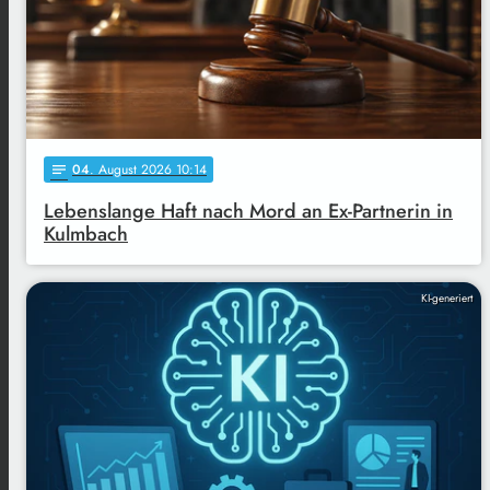
04
. August 2026 10:14
notes
Lebenslange Haft nach Mord an Ex-Partnerin in
Kulmbach
KI-generiert