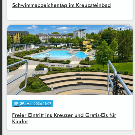
Schwimmabzeichentag im Kreuzsteinbad
Funkhaus Bayreuth
29
. Mai 2026 11:07
notes
Freier Eintritt ins Kreuzer und Gratis-Eis für
Kinder