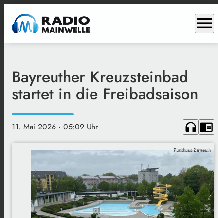
menu
Bayreuther Kreuzsteinbad
startet in die Freibadsaison
headphones
chrome_reader_mode
11. Mai 2026
· 05:09 Uhr
Funkhaus Bayreuth