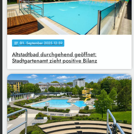
01
. September 2025 12:59
notes
Altstadtbad durchgehend geöffnet:
Stadtgartenamt zieht positive Bilanz
Funkhaus Bayreuth