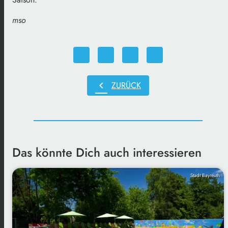
mso
chevron_left
ZURÜCK
Das könnte Dich auch interessieren
Stadt Bayreuth