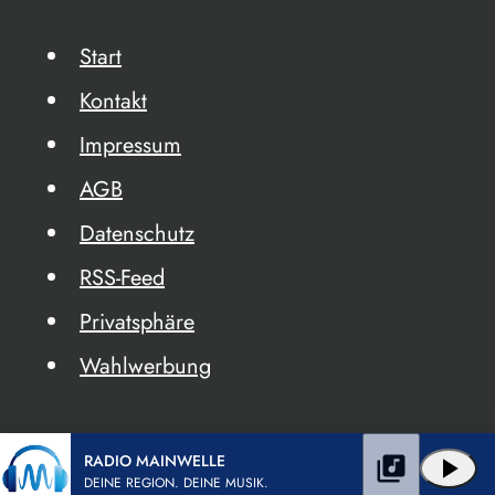
Start
Kontakt
Impressum
AGB
Datenschutz
RSS-Feed
Privatsphäre
Wahlwerbung
RADIO MAINWELLE
library_music
play_arrow
DEINE REGION. DEINE MUSIK.