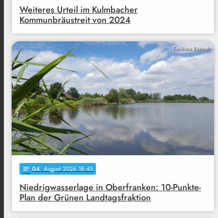
Weiteres Urteil im Kulmbacher
Kommunbräustreit von 2024
Funkhaus Bayreuth
04
. August 2026 18:45
notes
Niedrigwasserlage in Oberfranken: 10-Punkte-
Plan der Grünen Landtagsfraktion