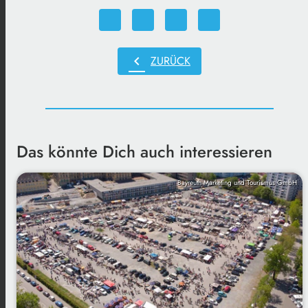
chevron_left
ZURÜCK
Das könnte Dich auch interessieren
Bayreuth Marketing und Tourismus GmbH