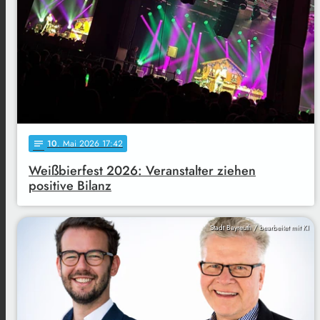
10
. Mai 2026 17:42
notes
Weißbierfest 2026: Veranstalter ziehen
positive Bilanz
Stadt Bayreuth / bearbeitet mit KI