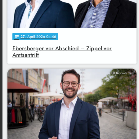
27
. April 2026 04:46
notes
Ebersberger vor Abschied – Zippel vor
Amtsantritt
SPD Bayreuth Stadt