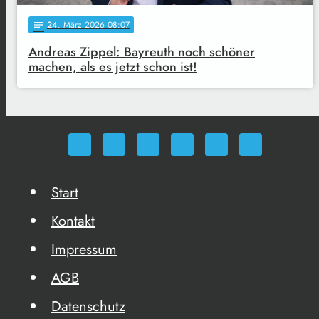
24
. März 2026 08:07
notes
Andreas Zippel: Bayreuth noch schöner
machen, als es jetzt schon ist!
Start
Kontakt
Impressum
AGB
Datenschutz