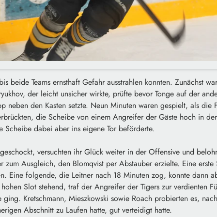
bis beide Teams ernsthaft Gefahr ausstrahlen konnten. Zunächst war
ukhov, der leicht unsicher wirkte, prüfte bevor Tonge auf der and
p neben den Kasten setzte. Neun Minuten waren gespielt, als die F
rbrückten, die Scheibe von einem Angreifer der Gäste hoch in de
ie Scheibe dabei aber ins eigene Tor beförderte.
geschockt, versuchten ihr Glück weiter in der Offensive und beloh
r zum Ausgleich, den Blomqvist per Abstauber erzielte. Eine erste
n. Eine folgende, die Leitner nach 18 Minuten zog, konnte dann a
ohen Slot stehend, traf der Angreifer der Tigers zur verdienten F
se ging. Kretschmann, Mieszkowski sowie Roach probierten es, nac
rigen Abschnitt zu Laufen hatte, gut verteidigt hatte.