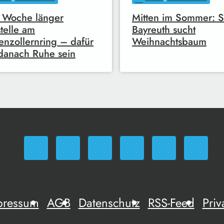
 Woche länger
Mitten im Sommer: S
telle am
Bayreuth sucht
nzollernring – dafür
Weihnachtsbaum
 danach Ruhe sein
pressum
AGB
Datenschutz
RSS-Feed
Priv