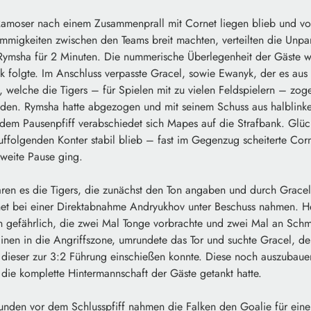
amoser nach einem Zusammenprall mit Cornet liegen blieb und vom
immigkeiten zwischen den Teams breit machten, verteilten die Unpar
Rymsha für 2 Minuten. Die nummerische Überlegenheit der Gäste wa
k folgte. Im Anschluss verpasste Gracel, sowie Ewanyk, der es aus
t, welche die Tigers – für Spielen mit zu vielen Feldspielern – zoge
den. Rymsha hatte abgezogen und mit seinem Schuss aus halblinke
dem Pausenpfiff verabschiedet sich Mapes auf die Strafbank. Glück
ffolgenden Konter stabil blieb – fast im Gegenzug scheiterte Cor
zweite Pause ging.
aren es die Tigers, die zunächst den Ton angaben und durch Gracel
net bei einer Direktabnahme Andryukhov unter Beschuss nahmen. He
 gefährlich, die zwei Mal Tonge vorbrachte und zwei Mal an Schmid
läinen in die Angriffszone, umrundete das Tor und suchte Gracel, de
 dieser zur 3:2 Führung einschießen konnte. Diese noch auszubauen
 die komplette Hintermannschaft der Gäste getankt hatte.
nden vor dem Schlusspfiff nahmen die Falken den Goalie für einen