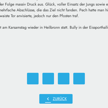
er Folge massiv Druck aus. Glück, voller Einsatz der Jungs sowie ei
mehrfache Abschlüsse, die das Ziel nicht fanden. Pech hatte man h
waiste Tor anvisierte, jedoch nur den Pfosten traf.
et am Karsamstag wieder in Heilbronn statt. Bully in der Eissporthal
chevron_left
ZURÜCK