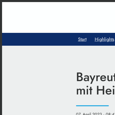
Start
Highlights
Bayreut
mit He
07. April 2023
· 08:4