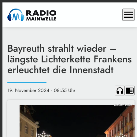
menu
Bayreuth strahlt wieder –
längste Lichterkette Frankens
erleuchtet die Innenstadt
headphones
chrome_reader_mode
19. November 2024
· 08:55 Uhr
Dietbert Loher