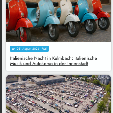
05
. August 2026 17:21
notes
Italienische Nacht in Kulmbach: italienische
Musik und Autokorso in der Innenstadt
Bayreuth Marketing und Tourismus GmbH