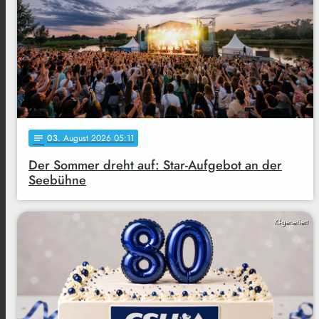
03
. August 2026 05:11
notes
Der Sommer dreht auf: Star-Aufgebot an der
Seebühne
KI-generiert