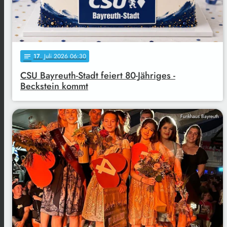
17
. Juli 2026 06:30
notes
CSU Bayreuth-Stadt feiert 80-Jähriges -
Beckstein kommt
Funkhaus Bayreuth