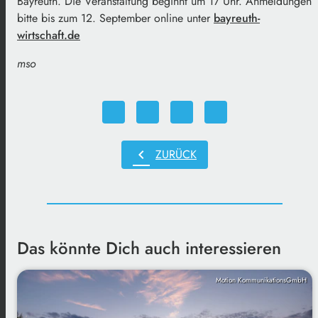
Bayreuth. Die Veranstaltung beginnt um 17 Uhr. Anmeldungen
bitte bis zum 12. September online unter
bayreuth-
wirtschaft.de
mso
chevron_left
ZURÜCK
Das könnte Dich auch interessieren
Motion KommunikationsGmbH