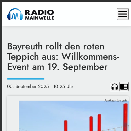
menu
Bayreuth rollt den roten
Teppich aus: Willkommens-
Event am 19. September
headphones
chrome_reader_mode
05. September 2025
· 10:25 Uhr
Funkhaus Bayreuth