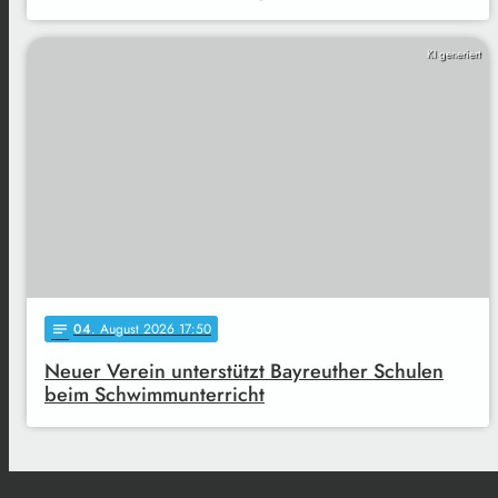
KI generiert
04
. August 2026 17:50
notes
Neuer Verein unterstützt Bayreuther Schulen
beim Schwimmunterricht