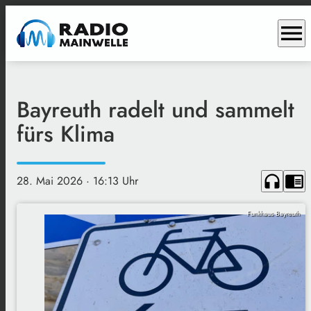
menu
Bayreuth radelt und sammelt
fürs Klima
headphones
chrome_reader_mode
28. Mai 2026
· 16:13 Uhr
Funkhaus Bayreuth