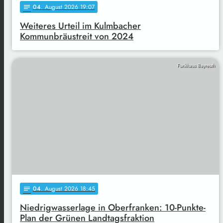
04
. August 2026 19:07
notes
Weiteres Urteil im Kulmbacher
Kommunbräustreit von 2024
Funkhaus Bayreuth
04
. August 2026 18:45
notes
Niedrigwasserlage in Oberfranken: 10-Punkte-
Plan der Grünen Landtagsfraktion