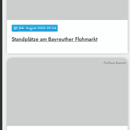
04
. August 2026 20:34
notes
Standplätze am Bayreuther Flohmarkt
Funkhaus Bayreuth