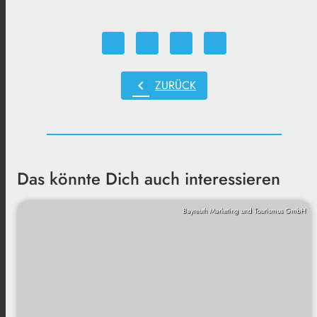
chevron_left
ZURÜCK
Das könnte Dich auch interessieren
Bayreuth Marketing und Tourismus GmbH