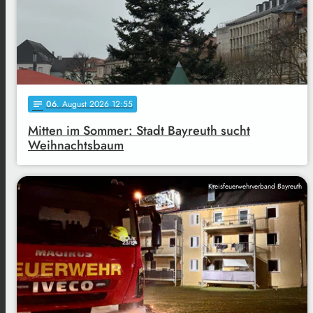
06
. August 2026 12:55
notes
Mitten im Sommer: Stadt Bayreuth sucht
Weihnachtsbaum
Kreisfeuerwehrverband Bayreuth