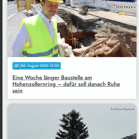
06
. August 2026 13:02
notes
Eine Woche länger Baustelle am
Hohenzollernring – dafür soll danach Ruhe
sein
Funkhaus Bayreuth