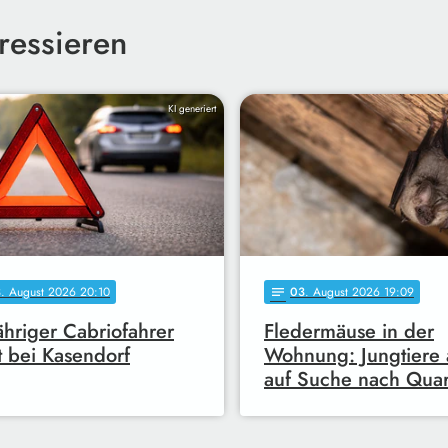
ressieren
KI generiert
3
. August 2026 20:10
03
. August 2026 19:09
notes
ähriger Cabriofahrer
Fledermäuse in der
bt bei Kasendorf
Wohnung: Jungtiere a
auf Suche nach Quar