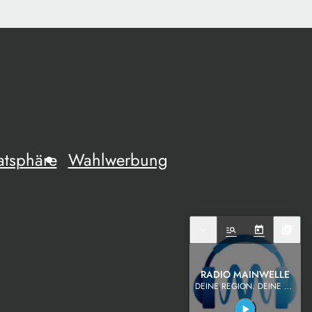
atsphäre
Wahlwerbung
expand_more
manage_search
today
library_music
RADIO MAINWELLE
DEINE REGION. DEINE MUSIK.
play_arrow