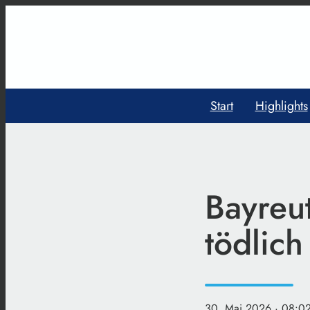
Start
Highlights
Bayreut
tödlich
30. Mai 2026
· 08:0