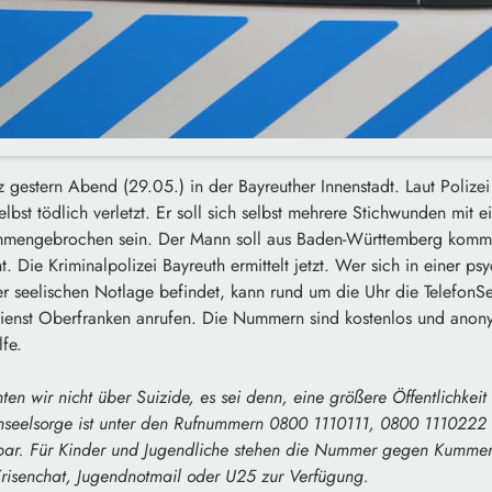
z gestern Abend (29.05.) in der Bayreuther Innenstadt. Laut Polizei 
lbst tödlich verletzt. Er soll sich selbst mehrere Stichwunden mit
mmengebrochen sein. Der Mann soll aus Baden-Württemberg kom
. Die Kriminalpolizei Bayreuth ermittelt jetzt. Wer sich in einer ps
r seelischen Notlage befindet, kann rund um die Uhr die TelefonS
ienst Oberfranken anrufen. Die Nummern sind kostenlos und anony
lfe.
en wir nicht über Suizide, es sei denn, eine größere Öffentlichkeit
seelsorge ist unter den Rufnummern 0800 1110111, 0800 1110222 
bar. Für Kinder und Jugendliche stehen die Nummer gegen Kummer 
risenchat, Jugendnotmail oder U25 zur Verfügung.