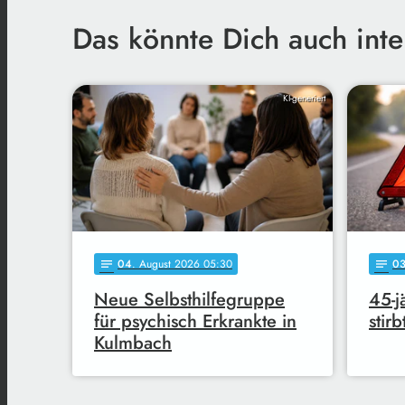
Das könnte Dich auch inte
KI-generiert
04
. August 2026 05:30
0
notes
notes
Neue Selbsthilfegruppe
45-j
für psychisch Erkrankte in
stir
Kulmbach